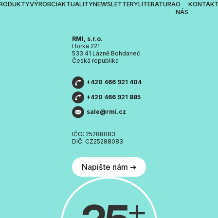
RODUKTY
VÝROBCI
AKTUALITY
NEWSLETTERY
LITERATURA
O
KONTAK
NÁS
RMI, s.r.o.
Horka 221
533 41 Lázně Bohdaneč
Česká republika
+420 466 921 404
+420 466 921 885
sale@rmi.cz
IČO: 25288083
DIČ: CZ25288083
Napište nám ➔