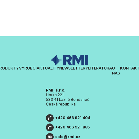
RODUKTY
VÝROBCI
AKTUALITY
NEWSLETTERY
LITERATURA
O
KONTAK
NÁS
RMI, s.r.o.
Horka 221
533 41 Lázně Bohdaneč
Česká republika
+420 466 921 404
+420 466 921 885
sale@rmi.cz