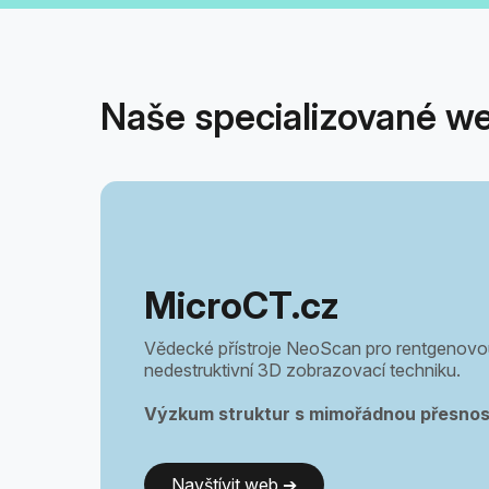
Naše specializované w
MicroCT.cz
Vědecké přístroje NeoScan pro rentgenovou
nedestruktivní 3D zobrazovací techniku.
Výzkum struktur s mimořádnou přesností
Navštívit web ➔