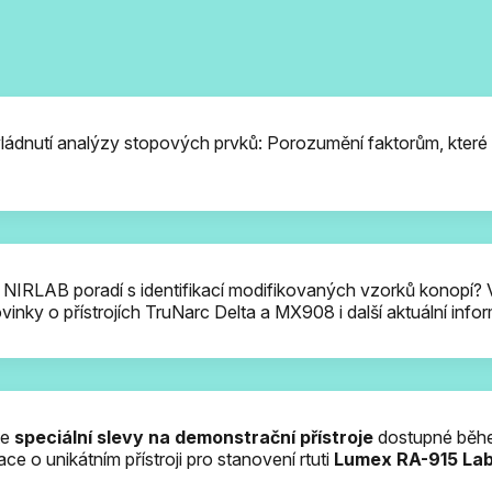
ládnutí analýzy stopových prvků: Porozumění faktorům, které l
 8. 2026 11:00
 NIRLAB poradí s identifikací modifikovaných vzorků konopí
vinky o přístrojích TruNarc Delta a MX908 i další aktuální inf
te
speciální slevy na demonstrační přístroje
dostupné běh
 o unikátním přístroji pro stanovení rtuti
Lumex RA-915 La