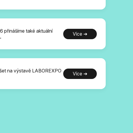
přinášíme také aktuální
Více ➔
.
koušet na výstavě LABOREXPO
Více ➔