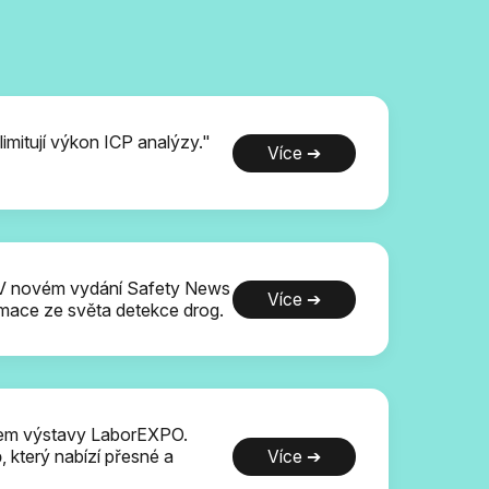
imitují výkon ICP analýzy."
Více ➔
? V novém vydání Safety News
Více ➔
ormace ze světa detekce drog.
em výstavy LaborEXPO.
b
, který nabízí přesné a
Více ➔