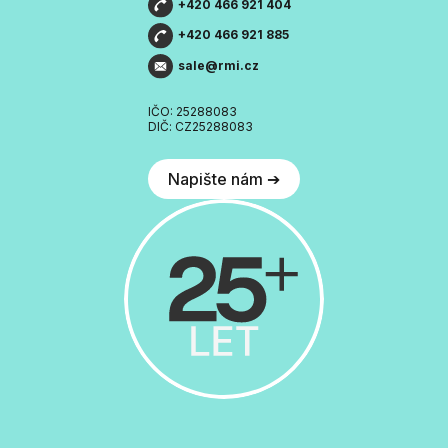
+420 466 921 404
+420 466 921 885
sale@rmi.cz
IČO: 25288083
DIČ: CZ25288083
Napište nám ➔