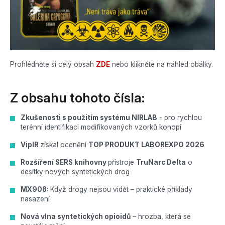
Prohlédněte si celý obsah
ZDE
nebo klikněte na náhled obálky.
Z obsahu tohoto čísla:
Zkušenosti s použitím systému NIRLAB
- pro rychlou
terénní identifikaci modifikovaných vzorků konopí
VipIR
získal ocenění
TOP PRODUKT LABOREXPO 2026
Rozšíření SERS knihovny
přístroje
TruNarc Delta
o
desítky nových syntetických drog
MX908:
Když drogy nejsou vidět – praktické příklady
nasazení
Nová vlna syntetických opioidů
– hrozba, která se