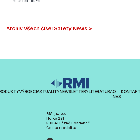
neustále mění
Archiv všech čísel Safety News >
RODUKTY
VÝROBCI
AKTUALITY
NEWSLETTERY
LITERATURA
O
KONTAK
NÁS
RMI, s.r.o.
Horka 221
533 41 Lázně Bohdaneč
Česká republika