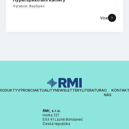
Výrobce: BaySpec
Více
RODUKTY
VÝROBCI
AKTUALITY
NEWSLETTERY
LITERATURA
O
KONTAK
NÁS
RMI, s.r.o.
Horka 221
533 41 Lázně Bohdaneč
Česká republika