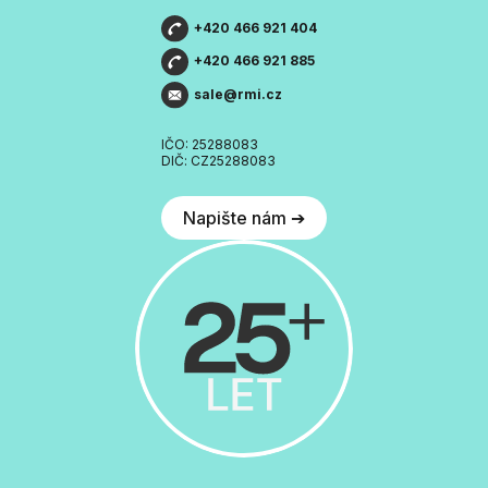
+420 466 921 404
+420 466 921 885
sale@rmi.cz
IČO: 25288083
DIČ: CZ25288083
Napište nám ➔