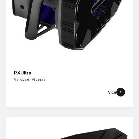
PXUltra
Výrobce: Videray
Více