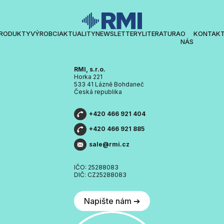
RODUKTY
VÝROBCI
AKTUALITY
NEWSLETTERY
LITERATURA
O
KONTAK
NÁS
RMI, s.r.o.
Horka 221
533 41 Lázně Bohdaneč
Česká republika
+420 466 921 404
+420 466 921 885
sale@rmi.cz
IČO: 25288083
DIČ: CZ25288083
Napište nám ➔