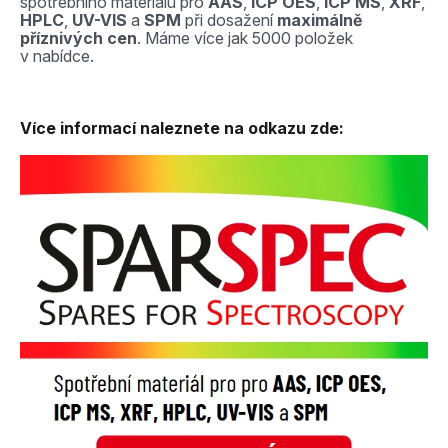
spotřebního materiálu
pro
AAS
,
ICP OES
,
ICP MS
,
XRF
,
HPLC
,
UV-VIS
a
SPM
při dosažení
maximálně
příznivých cen
. Máme více jak 5000 položek
v nabídce.
Více informací naleznete na odkazu zde: