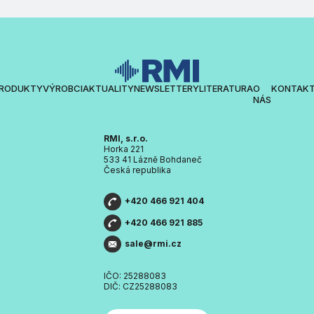
RODUKTY
VÝROBCI
AKTUALITY
NEWSLETTERY
LITERATURA
O
KONTAK
NÁS
RMI, s.r.o.
Horka 221
533 41 Lázně Bohdaneč
Česká republika
+420 466 921 404
+420 466 921 885
sale@rmi.cz
IČO: 25288083
DIČ: CZ25288083