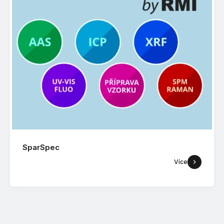
SparSpec
Více