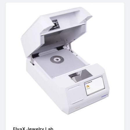
ElvaX Jewelry Lab