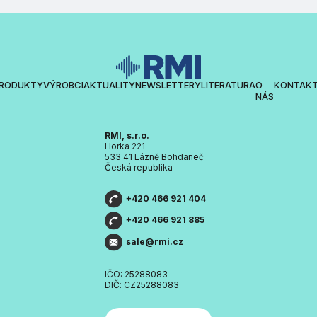
RODUKTY
VÝROBCI
AKTUALITY
NEWSLETTERY
LITERATURA
O
KONTAK
NÁS
RMI, s.r.o.
Horka 221
533 41 Lázně Bohdaneč
Česká republika
+420 466 921 404
+420 466 921 885
sale@rmi.cz
IČO: 25288083
DIČ: CZ25288083