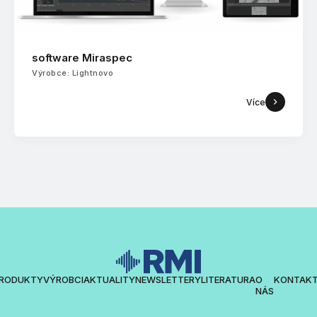
software Miraspec
Výrobce: Lightnovo
Více
RODUKTY
VÝROBCI
AKTUALITY
NEWSLETTERY
LITERATURA
O
KONTAK
NÁS