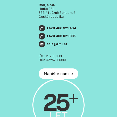
RMI, s.r.o.
Horka 221
533 41 Lázně Bohdaneč
Česká republika
+420 466 921 404
+420 466 921 885
sale@rmi.cz
IČO: 25288083
DIČ: CZ25288083
Napište nám ➔