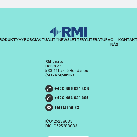
RODUKTY
VÝROBCI
AKTUALITY
NEWSLETTERY
LITERATURA
O
KONTAK
NÁS
RMI, s.r.o.
Horka 221
533 41 Lázně Bohdaneč
Česká republika
+420 466 921 404
+420 466 921 885
sale@rmi.cz
IČO: 25288083
DIČ: CZ25288083