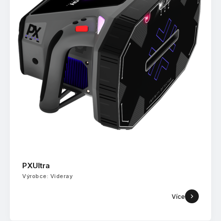
PXUltra
Výrobce: Videray
Více