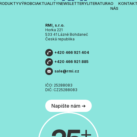
RODUKTY
VÝROBCI
AKTUALITY
NEWSLETTERY
LITERATURA
O
KONTAK
NÁS
RMI, s.r.o.
Horka 221
533 41 Lázně Bohdaneč
Česká republika
+420 466 921 404
+420 466 921 885
sale@rmi.cz
IČO: 25288083
DIČ: CZ25288083
Napište nám ➔