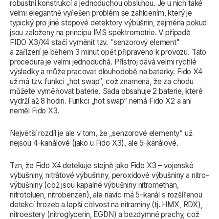
robustní konstrukcí a jednoduchou obsluhou. Je u nich také
velmi elegantně vyřešen problém se zahlcením, který je
typický pro jiné stopové detektory výbušnin, zejména pokud
jsou založeny na principu IMS spektrometrie. V případě
FIDO X3/X4 stačí vyměnit tzv. "senzorový element"
a zařízení je během 3 minut opět připraveno k provozu. Tato
procedura je velmi jednoduchá. Přístroj dává velmi rychlé
výsledky a může pracovat dlouhodobě na baterky. Fido X4
už má tzv. funkci „hot swap“, což znamená, že za chodu
můžete vyměňovat baterie. Sada obsahuje 2 baterie, které
vydrží až 8 hodin. Funkci „hot swap“ nemá Fido X2 a ani
neměl Fido X3.
Největší rozdíl je ale v tom, že „senzorové elementy“ už
nejsou 4-kanálové (jako u Fido X3), ale 5-kanálové.
Tzn, že Fido X4 detekuje stejně jako Fido X3 – vojenské
výbušniny, nitrátové výbušniny, peroxidové výbušniny a nitro-
výbušniny (což jsou kapalné výbušniny nitromethan,
nitrotoluen, nitrobenzen), ale navíc má 5-kanál s rozšířenou
detekcí hrozeb a lepší citlivost na nitraminy (tj. HMX, RDX),
nitroestery (nitroglycerin, EGDN) a bezdýmné prachy, což