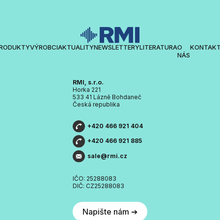
RODUKTY
VÝROBCI
AKTUALITY
NEWSLETTERY
LITERATURA
O
KONTAK
NÁS
RMI, s.r.o.
Horka 221
533 41 Lázně Bohdaneč
Česká republika
+420 466 921 404
+420 466 921 885
sale@rmi.cz
IČO: 25288083
DIČ: CZ25288083
Napište nám ➔