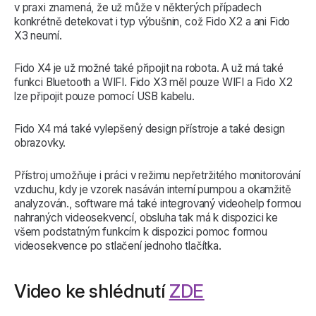
v praxi znamená, že už může v některých případech
konkrétně detekovat i typ výbušnin, což Fido X2 a ani Fido
X3 neumí.
Fido X4 je už možné také připojit na robota. A už má také
funkci Bluetooth a WIFI. Fido X3 měl pouze WIFI a Fido X2
lze připojit pouze pomocí USB kabelu.
Fido X4 má také vylepšený design přístroje a také design
obrazovky.
Přístroj umožňuje i práci v režimu nepřetržitého monitorování
vzduchu, kdy je vzorek nasáván interní pumpou a okamžitě
analyzován., software má také integrovaný videohelp formou
nahraných videosekvencí, obsluha tak má k dispozici ke
všem podstatným funkcím k dispozici pomoc formou
videosekvence po stlačení jednoho tlačítka.
Video ke shlédnutí
ZDE