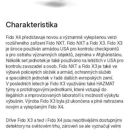
Charakteristika
Fido X4 představuje novou a významně vylepšenou verzi
rozšířeného zařízení Fido NXT. Fido NXT a Fido X3. Fido X3
je široce používán armádou USA pro kontrolu checkpointů
a pro ostrahu významných objektů, zejména v Afghánistánu.
Několik set jednotek je také používáno na letištích v USA pro
kontrolu zavazadel a osob. Fido NXT a Fido X3 je také ve
výbavě policejních složek a armád, ochranných služeb
a speciálních jednotek v řadě dalších evropských zemí.
V posledních letech je Fido X3 využíváno také HAZMAT
týmy a protidrogovými jednotkami, které vstupují do
ilegálních a improvizovaných laboratoří s možností výskytu
výbušnin. Výroba Fido X3 byla již ukončena a plně nahrazena
novým a vylepšeným Fido X4.
Dříve Fido X3 a teď i Fido X4 jsou nejcitlivějšími dostupnými
detektory na světovém trhu, zároveň se ale vyznačují velmi