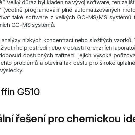
óně“. Velký důraz byl kladen na vývoj software, ten zajiš
e“ (včetně programování plně automatizovaných meto
ívat také software z velkých GC-MS/MS systémů fi
orních GC-MS systémů.
lní analýzy nízkých koncentrací nebo složitých vzor
životního prostředí nebo v oblasti forenzních laboratoří
doposud dostupných zařízení, jejich vysoká pořizov
 těchto problémů a otevírá tak cestu pro široké uplat
výsledky.
ffin G510
ální řešení pro chemickou ide