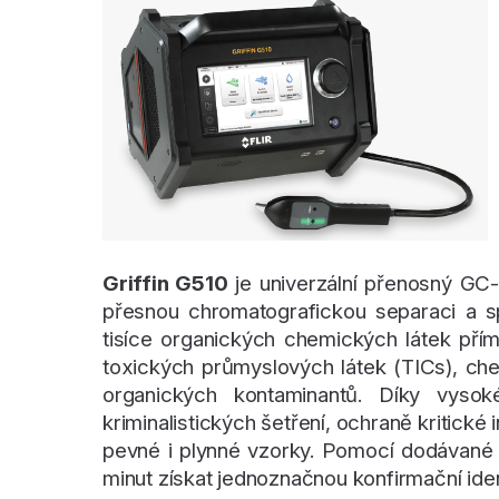
Griffin G510
je univerzální přenosný GC-
přesnou chromatografickou separaci a spo
tisíce organických chemických látek přím
toxických průmyslových látek (TICs), che
organických kontaminantů. Díky vysoké 
kriminalistických šetření, ochraně kritické
pevné i plynné vzorky. Pomocí dodávané 
minut získat jednoznačnou konfirmační ident