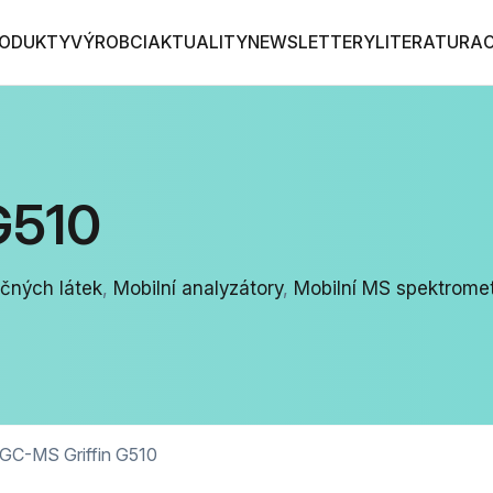
ODUKTY
VÝROBCI
AKTUALITY
NEWSLETTERY
LITERATURA
G510
čných látek
,
Mobilní analyzátory
,
Mobilní MS spektrome
GC-MS Griffin G510