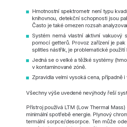
Hmotnostní spektrometr není typu kvadru
knihovnou, detekční schopnosti jsou pa
Často je také omezen rozsah analyzova
Systém nemá vlastní aktivní vakuový s
pomocí getterů. Provoz zařízení je pak
splitles nástřik, je problematické použit
Jedná se o velké a těžké systémy (hmo
v kontaminované zóně.
Zpravidla velmi vysoká cena, případně i
Všechny výše uvedené nevýhody řeší systém G
Přístroj používá LTM (Low Thermal Mass) p
minimální spotřebě energie. Plynový chrom
termální sorpce/desorpce. Ten může odeb