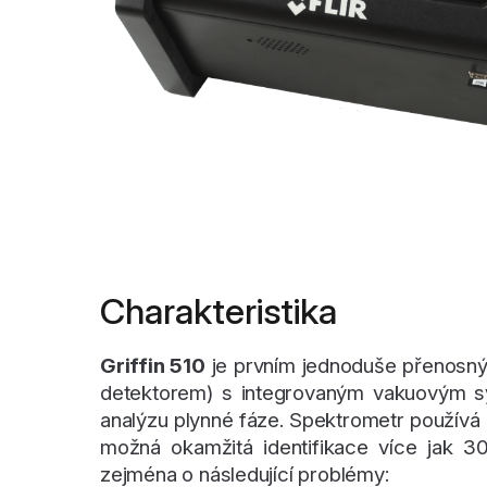
Charakteristika
Griffin 510
je prvním jednoduše přenosn
detektorem) s integrovaným vakuovým 
analýzu plynné fáze. Spektrometr používá k
možná okamžitá identifikace více jak 
zejména o následující problémy: