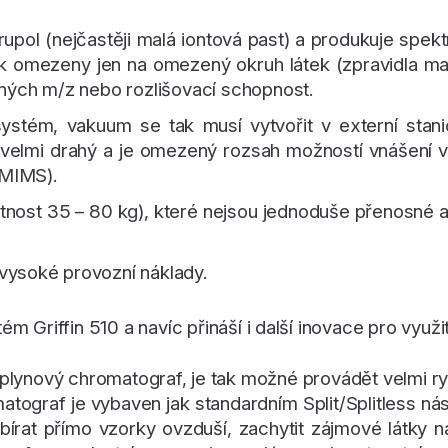
pol (nejčastěji malá iontová past) a produkuje spektr
k omezeny jen na omezený okruh látek (zpravidla max
ných m/z nebo rozlišovací schopnost.
ystém, vakuum se tak musí vytvořit v externí stani
 velmi drahý a je omezený rozsah možností vnášení vz
í MIMS).
tnost 35 – 80 kg), které nejsou jednoduše přenosné 
 vysoké provozní náklady.
riffin 510 a navíc přináší i další inovace pro využití
lynový chromatograf, je tak možné provádět velmi ry
atograf je vybaven jak standardním Split/Splitless n
írat přímo vzorky ovzduší, zachytit zájmové látky 