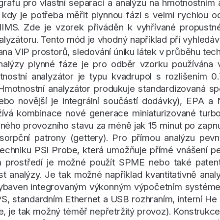
afu pro vlastní separaci a analýzu na hmotnostním a
 kdy je potřeba měřit plynnou fázi s velmi rychlou 
MIMS. Zde je vzorek přiváděn k vyhřívané propust
yzátoru. Tento mód je vhodný například při vyhledáván
ana VIP prostorů, sledování úniku látek v průběhu tec
alýzy plynné fáze je pro odběr vzorku používána vy
motnostní analyzátor je typu kvadrupol s rozlišení
Hmotnostní analyzátor produkuje standardizovaná spek
bo novější je integrální součástí dodávky), EPA a
žívá kombinace nové generace miniaturizované tur
plného provozního stavu za méně jak 15 minut po zapn
sorpční patrony (gettery). Pro přímou analýzu pe
techniku PSI Probe, která umožňuje přímé vnášení
 prostředí je možné použít SPME nebo také patento
ost analýzy. Je tak možné například kvantitativně ana
 kg vybaven integrovaným výkonným výpočetním syst
S, standardním Ethernet a USB rozhraním, interní H
e, je tak možný téměř nepřetržitý provoz). Konstrukce