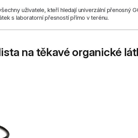
 všechny uživatele, kteří hledají univerzální přenosn
k s laboratorní přesností přímo v terénu.
lista na těkavé organické lá