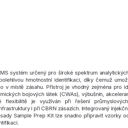
MS systém určený pro široké spektrum analytických 
lehlivou hmotnostní identifikaci, díky čemuž umožň
o v místě zásahu. Přístroj je vhodný zejména pro ide
mických bojových látek (CWAs), výbušnin, akcelerantů
flexibilitě je využíván při řešení průmyslových 
 infrastruktury i při CBRN zásazích. Integrovaný injek
sady Sample Prep Kit lze snadno připravit vzorky o
ifikaci.