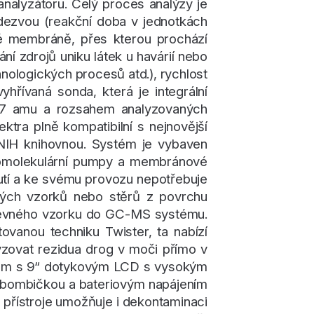
nalyzátoru. Celý proces analýzy je
odezvou (reakční doba v jednotkách
né membráně, přes kterou prochází
í zdrojů uniku látek u havárií nebo
hnologických procesů atd.), rychlost
hřívaná sonda, která je integrální
m 0.7 amu a rozsahem analyzovaných
tra plně kompatibilní s nejnovější
 NIH knihovnou. Systém je vybaven
bomolekulární pumpy a membránové
utí a ke svému provozu nepotřebuje
vných vzorků nebo stěrů z povrchu
 pevného vzorku do GC-MS systému.
vanou techniku Twister, ta nabízí
lyzovat rezidua drog v moči přímo v
émem s 9“ dotykovým LCD s vysokým
e bombičkou a bateriovým napájením
 přístroje umožňuje i dekontaminaci