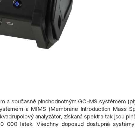
ým a současně plnohodnotným GC-MS systémem (ply
systémem a MIMS (Membrane Introduction Mass Spe
vadrupolový analyzátor, získaná spektra tak jsou plně
300 000 látek. Všechny doposud dostupné systémy