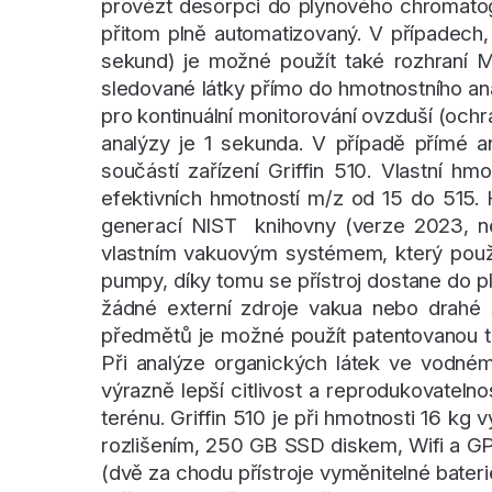
provézt desorpci do plynového chromatogr
přitom plně automatizovaný. V případech,
sekund) je možné použít také rozhraní 
sledované látky přímo do hmotnostního anal
pro kontinuální monitorování ovzduší (ochr
analýzy je 1 sekunda. V případě přímé an
součástí zařízení Griffin 510. Vlastní h
efektivních hmotností m/z od 15 do 515. 
generací NIST knihovny (verze 2023, ne
vlastním vakuovým systémem, který pou
pumpy, díky tomu se přístroj dostane do 
žádné externí zdroje vakua nebo drahé 
předmětů je možné použít patentovanou 
Při analýze organických látek ve vodném
výrazně lepší citlivost a reprodukovateln
terénu. Griffin 510 je při hmotnosti 16
rozlišením, 250 GB SSD diskem, Wifi a GP
(dvě za chodu přístroje vyměnitelné bateri