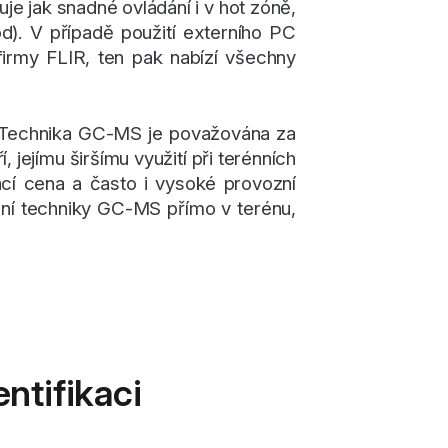
ťuje jak snadné ovládání i v hot zóně,
d). V případě použití externího PC
rmy FLIR, ten pak nabízí všechny
ků. Technika GC-MS je považována za
, jejímu širšímu využití při terénních
ací cena a často i vysoké provozní
nění techniky GC-MS přímo v terénu,
ntifikaci