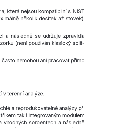
a, která nejsou kompatibilní s NIST
imálně několik desítek až stovek).
ci a následně se udržuje zpravidla
orku (není používán klasický split-
a často nemohou ani pracovat přímo
 v terénní analýze.
chlé a reprodukovatelné analýzy při
ástřikem tak i integrovaným modulem
na vhodných sorbentech a následně