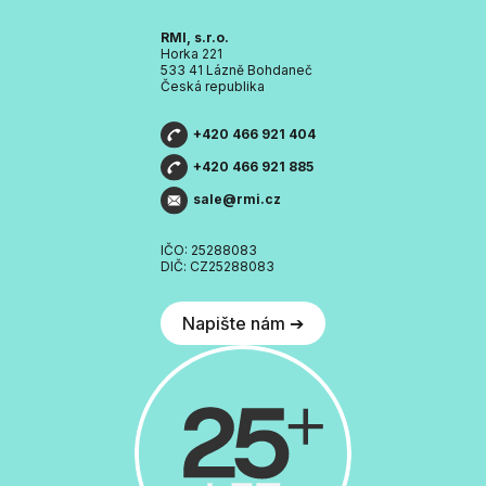
RMI, s.r.o.
Horka 221
533 41 Lázně Bohdaneč
Česká republika
+420 466 921 404
+420 466 921 885
sale@rmi.cz
IČO: 25288083
DIČ: CZ25288083
Napište nám ➔