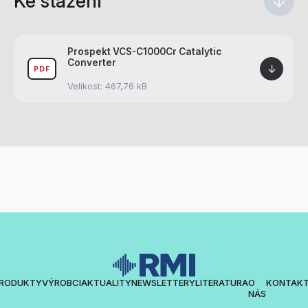
Ke stažení
↓
Prospekt VCS-C1000Cr Catalytic
Converter
↓
PDF
Velikost: 467,76 kB
RODUKTY
VÝROBCI
AKTUALITY
NEWSLETTERY
LITERATURA
O
KONTAK
NÁS