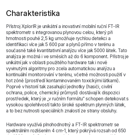
Charakteristika
Přístroj XplorIR je unikátní a inovativní mobilní ruční FT-IR
spektrometr s integrovanou plynovou celou, který při
hmotnosti pouhé 2,5 kg umožňuje rychlou detekci a
identifikaci více jak 5 600 par a plynů přímo v terénu a
současně také kvantitativní analýzu více jak 5000 látek. Tato
analýza je možná i ve směsích až do 6 komponent. Přístroj je
unikátní jak v oblasti použitého hardware tak i nově
vyvinutými algoritmy pro zcela automatickou analýzu a
kontinuální monitorování v terénu, včetně možnosti použití v
hot zóně (prostředí kontaminovaném toxickými látkami).
Poprvé v historií tak zasahující jednotky (hasiči, civilní
ochrana, police, chemický průmysl) dostávají k dispozici
prostředek, který je „v ručním formátu“ schopen detekovat s
vysokou spolehlivostí takto široké spektrum plynných látek,
a to bez nutnosti speciálních znalostí ze strany obsluhy.
Hardware využívá plnohodnotný a FT-IR spektrometr se
spektrálním rozlišením 4 cm-1, který pokrývá rozsah od 650