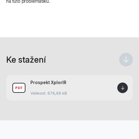
na tuto problematiku.
Ke stažení
↓
Prospekt XplorIR
↓
PDF
Velikost: 679,69 kB