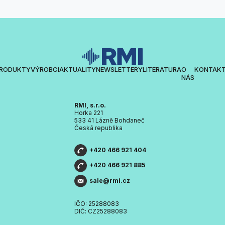
RODUKTY
VÝROBCI
AKTUALITY
NEWSLETTERY
LITERATURA
O
KONTAK
NÁS
RMI, s.r.o.
Horka 221
533 41 Lázně Bohdaneč
Česká republika
+420 466 921 404
+420 466 921 885
sale@rmi.cz
IČO: 25288083
DIČ: CZ25288083