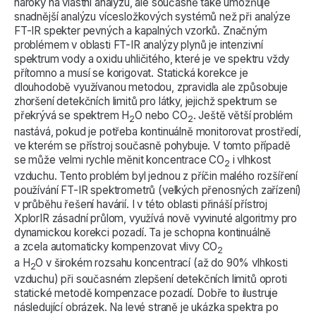
nároky na vlastní analýzu, ale současně také umožňuje
snadnější analýzu vícesložkových systémů než při analýze
FT-IR spekter pevných a kapalných vzorků. Značným
problémem v oblasti FT-IR analýzy plynů je intenzivní
spektrum vody a oxidu uhličitého, které je ve spektru vždy
přítomno a musí se korigovat. Statická korekce je
dlouhodobě využívanou metodou, zpravidla ale způsobuje
zhoršení detekčních limitů pro látky, jejichž spektrum se
překrývá se spektrem H
O nebo CO
. Ještě větší problém
2
2
nastává, pokud je potřeba kontinuálně monitorovat prostředí,
ve kterém se přístroj současně pohybuje. V tomto případě
se může velmi rychle měnit koncentrace CO
i vlhkost
2
vzduchu. Tento problém byl jednou z příčin malého rozšíření
používání FT-IR spektrometrů (velkých přenosných zařízení)
v průběhu řešení havárií. I v této oblasti přináší přístroj
XplorIR zásadní průlom, využívá nově vyvinuté algoritmy pro
dynamickou korekci pozadí. Ta je schopna kontinuálně
a zcela automaticky kompenzovat vlivy CO
2
a H
O v širokém rozsahu koncentrací (až do 90% vlhkosti
2
vzduchu) při současném zlepšení detekčních limitů oproti
statické metodě kompenzace pozadí. Dobře to ilustruje
následující obrázek. Na levé straně je ukázka spektra po