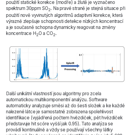
použití statické korekce (modře) a žlutě je vyznačeno
spektrum 30ppm SO
. Na pravé straně je stejná situace při
2
použití nově vyvinutých algoritmů adaptivní korekce, která
výrazně zlepšuje schopnosti detekce nízkých koncentrací
a je současně schopna dynamicky reagovat na změny
koncentrace H
O a CO
.
2
2
Další unikátní vlastností jsou algoritmy pro zcela
automatickou multikomponentní analýzu. Software
automaticky analyzuje směsi až do šesti složek a ke každé
nalezené látce je samostatně zobrazena spolehlivost
identifikace (vyjádřená počtem hvězdiček, pět hvězdiček
představuje hit scóre vyšší jak 0.95). Tato analýza se
provádí kontinuálně a vždy se používají všechny látky