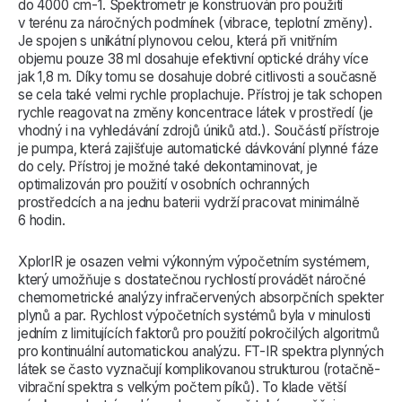
do 4000 cm-1. Spektrometr je konstruován pro použití
v terénu za náročných podmínek (vibrace, teplotní změny).
Je spojen s unikátní plynovou celou, která při vnitřním
objemu pouze 38 ml dosahuje efektivní optické dráhy více
jak 1,8 m. Díky tomu se dosahuje dobré citlivosti a současně
se cela také velmi rychle proplachuje. Přístroj je tak schopen
rychle reagovat na změny koncentrace látek v prostředí (je
vhodný i na vyhledávání zdrojů úniků atd.). Součástí přístroje
je pumpa, která zajišťuje automatické dávkování plynné fáze
do cely. Přístroj je možné také dekontaminovat, je
optimalizován pro použití v osobních ochranných
prostředcích a na jednu baterii vydrží pracovat minimálně
6 hodin.
XplorIR je osazen velmi výkonným výpočetním systémem,
který umožňuje s dostatečnou rychlostí provádět náročné
chemometrické analýzy infračervených absorpčních spekter
plynů a par. Rychlost výpočetních systémů byla v minulosti
jedním z limitujících faktorů pro použití pokročilých algoritmů
pro kontinuální automatickou analýzu. FT-IR spektra plynných
látek se často vyznačují komplikovanou strukturou (rotačně-
vibrační spektra s velkým počtem píků). To klade větší