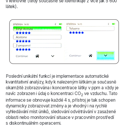
v knihovně (tedy současně se identifikuje z více jak 5 600
látek).
Poslední unikátní funkcí je implementace automatické
kvantitativní analýzy, kdy k nalezeným látkám je současně
okamžitě zobrazována i koncentrace látky v ppm a vždy je
navíc zobrazen i údaj o koncentraci CO
ve vzduchu. Tato
2
informace se obnovuje každé 4 s, přístroj je tak schopen
dynamicky zobrazovat změny a je vhodný i na rychlé
vyhledávání míst úniků, sledování odvětrávání v zasažené
oblasti nebo monitorování situace v pracovním prostředí
s diskontinuálním operacemi.