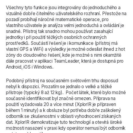
Všechny tyto funkce jsou integrovány do jednoduchého a
vizuálně dobře čitelného uživatelského rozhraní. Přestože na
pozadí probíhají náročné matematické operace, pro
vlastního uživatele je analýza velmi jednoduchá a ovládání je
snadné. Přístroj tak snadno mohou používat zasahující
jednotky i při použití těžkých osobních ochranných
prostředků. Součástí řešení je i komunikace (přístroj má
vlastní GPS a WiFi) a výsledky je možné odesílat ihned z hot
zóny do cloudového řešení, kde je možné s nimi okamžitě
dále pracovat v aplikaci TeamLeader, která je dostupná pro
Android, iOS i Windows.
Podobný přístroj na současném světovém trhu doposud
nebyl k dispozici. Prozatím se jednalo o velké a těžké
přístroje (typický 8 až 12 kg). Počet látek, které bylo možné
současně identifikovat byl značně omezen. Příprava na
použití vyžadovala 20 a více minut (XplorIR je přípraven
během 1 minuty) a k obsluze byl potřeba dobře zaškolený
odborník se zkušenostmi v oblasti vyhodnocení získaných
dat. XplorIR demokratizuje tuto technologií a otevírá široké
možnosti nasazení v praxi kdy operátor nemusí být odborník