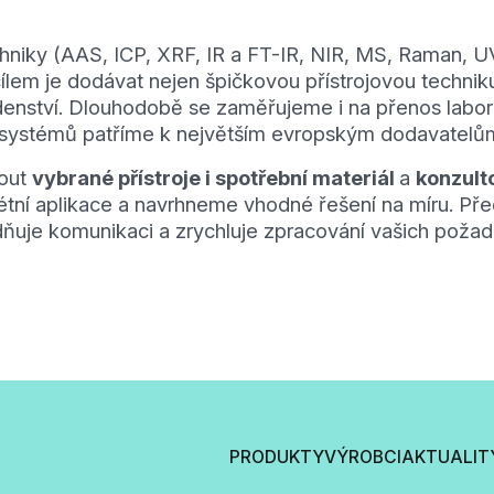
niky (AAS, ICP, XRF, IR a FT-IR, NIR, MS, Raman, UV-
lem je dodávat nejen špičkovou přístrojovou technik
nství. Dlouhodobě se zaměřujeme i na přenos laborat
h systémů patříme k největším evropským dodavatelů
nout
vybrané přístroje i spotřební materiál
a
konzult
krétní aplikace a navrhneme vhodné řešení na míru. P
dňuje komunikaci a zrychluje zpracování vašich poža
.
PRODUKTY
VÝROBCI
AKTUALIT