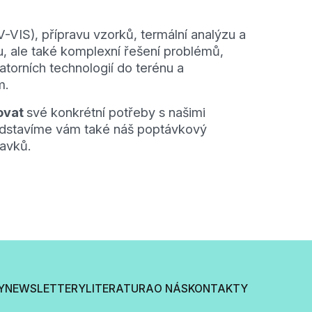
VIS), přípravu vzorků, termální analýzu a
u, ale také komplexní řešení problémů,
orních technologií do terénu a
m.
ovat
své konkrétní potřeby s našimi
ředstavíme vám také náš poptávkový
davků.
Y
NEWSLETTERY
LITERATURA
O NÁS
KONTAKTY