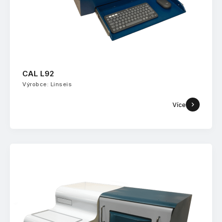
CAL L92
Výrobce: Linseis
Více