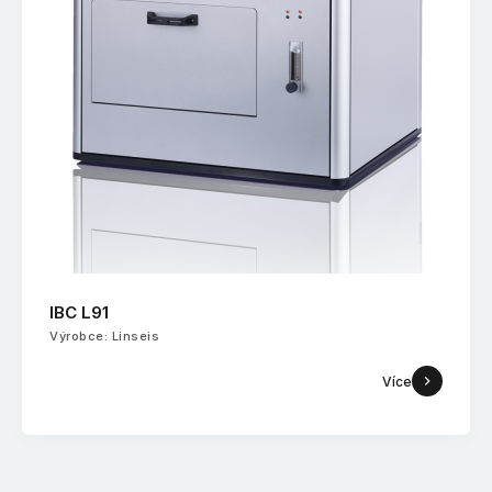
IBC L91
Výrobce: Linseis
Více