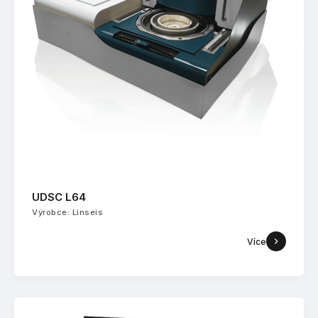
UDSC L64
Výrobce: Linseis
Více