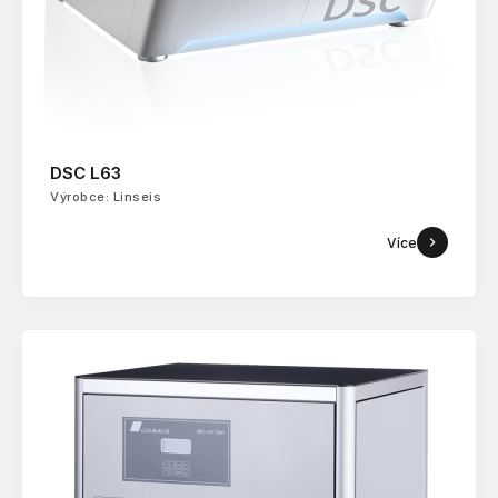
DSC L63
Výrobce: Linseis
Více