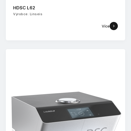
HDSC L62
Výrobce: Linseis
Více