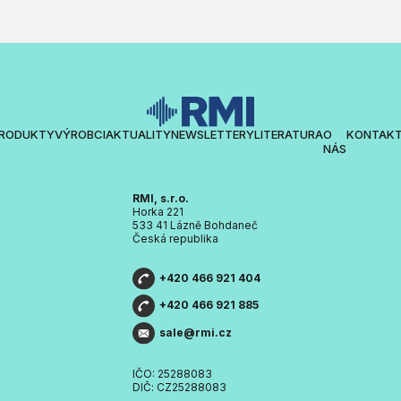
RODUKTY
VÝROBCI
AKTUALITY
NEWSLETTERY
LITERATURA
O
KONTAK
NÁS
RMI, s.r.o.
Horka 221
533 41 Lázně Bohdaneč
Česká republika
+420 466 921 404
+420 466 921 885
sale@rmi.cz
IČO: 25288083
DIČ: CZ25288083