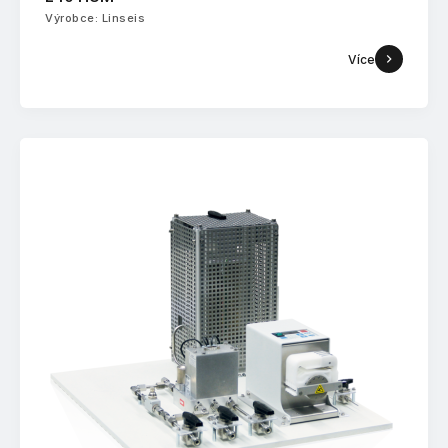
Výrobce: Linseis
Více