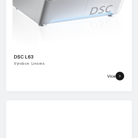
DSC L63
Výrobce: Linseis
Více