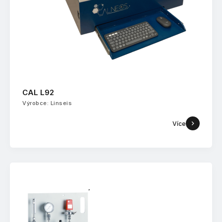
CAL L92
Výrobce: Linseis
Více