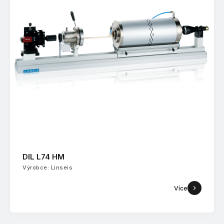
DIL L74 HM
Výrobce: Linseis
Více