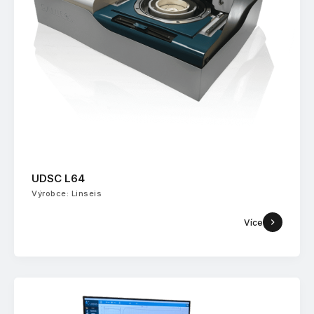
UDSC L64
Výrobce: Linseis
Více