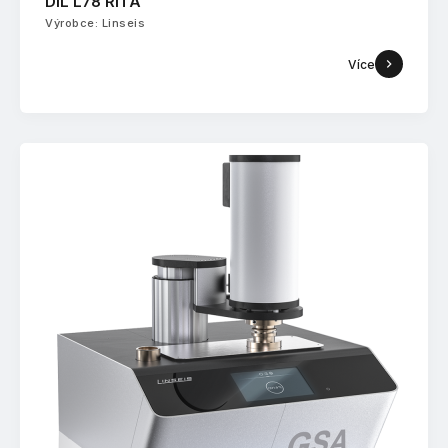
DIL L78 RITA
Výrobce: Linseis
Více