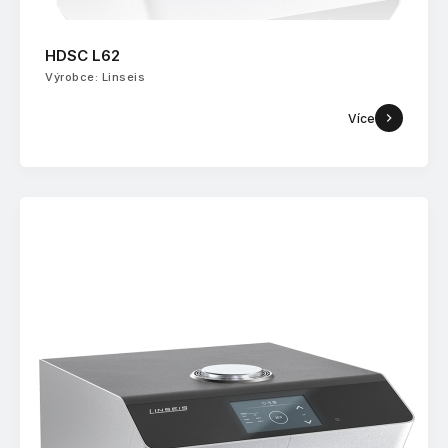
HDSC L62
Výrobce: Linseis
Více