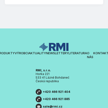
RODUKTY
VÝROBCI
AKTUALITY
NEWSLETTERY
LITERATURA
O
KONTAK
NÁS
RMI, s.r.o.
Horka 221
533 41 Lázně Bohdaneč
Česká republika
+420 466 921 404
+420 466 921 885
sale@rmi.cz