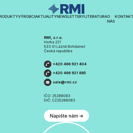
RODUKTY
VÝROBCI
AKTUALITY
NEWSLETTERY
LITERATURA
O
KONTAK
NÁS
RMI, s.r.o.
Horka 221
533 41 Lázně Bohdaneč
Česká republika
+420 466 921 404
+420 466 921 885
sale@rmi.cz
IČO: 25288083
DIČ: CZ25288083
Napište nám ➔