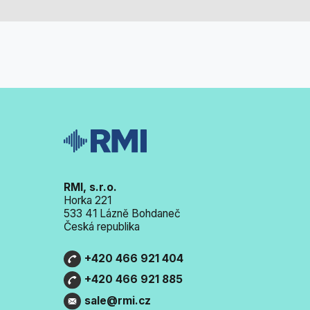
RMI, s.r.o.
Horka 221
533 41 Lázně Bohdaneč
Česká republika
+420 466 921 404
+420 466 921 885
sale@rmi.cz