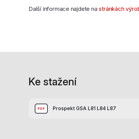
Další informace najdete na
stránkách výro
Ke stažení
Prospekt GSA L81 L84 L87
PDF