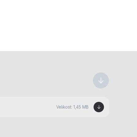
↓
↓
Velikost: 1,45 MB