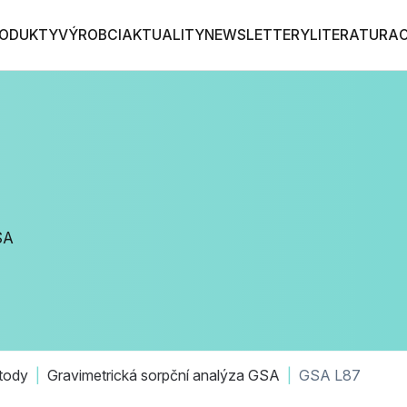
ODUKTY
VÝROBCI
AKTUALITY
NEWSLETTERY
LITERATURA
SA
tody
Gravimetrická sorpční analýza GSA
GSA L87