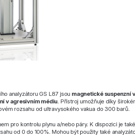
ího analyzátoru GS L87 jsou
magnetické suspenzní 
í v agresivním médiu
. Přístroj umožňuje díky širok
akovém rozsahu od ultravysokého vakua do 300 barů.
m pro kontrolu plynu a/nebo páry. K dispozici je také 
ozsahu od 0 do 100%. Mohou být použity také analyzát