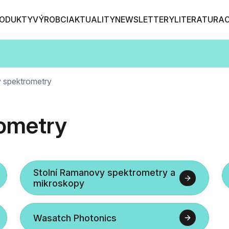
ODUKTY
VÝROBCI
AKTUALITY
NEWSLETTERY
LITERATURA
spektrometry
ometry
Stolní Ramanovy spektrometry a
mikroskopy
Wasatch Photonics