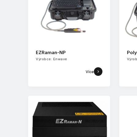
EZRaman-NP
Pol
Výrobce: Enwave
Výro
Více