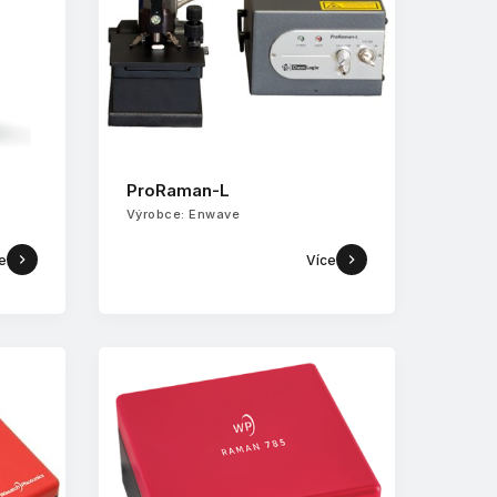
ProRaman-L
Výrobce: Enwave
e
Více