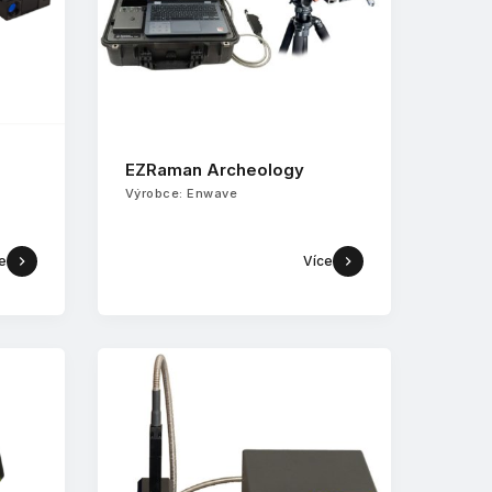
EZRaman Archeology
Výrobce: Enwave
e
Více