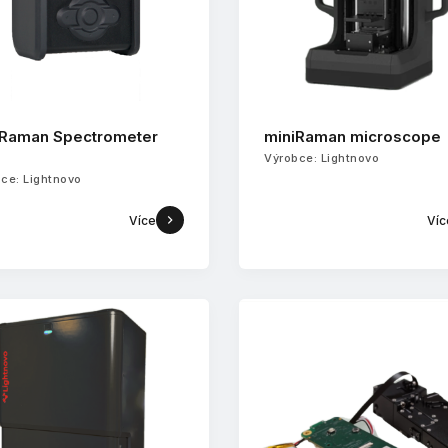
iRaman Spectrometer
miniRaman microscope
Výrobce: Lightnovo
ce: Lightnovo
Více
Víc