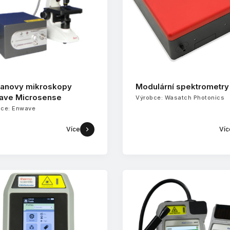
anovy mikroskopy
Modulární spektrometr
ave Microsense
Výrobce: Wasatch Photonics
bce: Enwave
Více
Víc