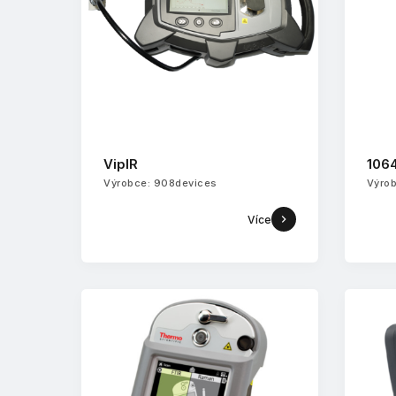
VipIR
106
Výrobce: 908devices
Výrob
Více