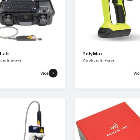
yLab
PolyMax
bce: Enwave
Výrobce: Enwave
Více
Víc