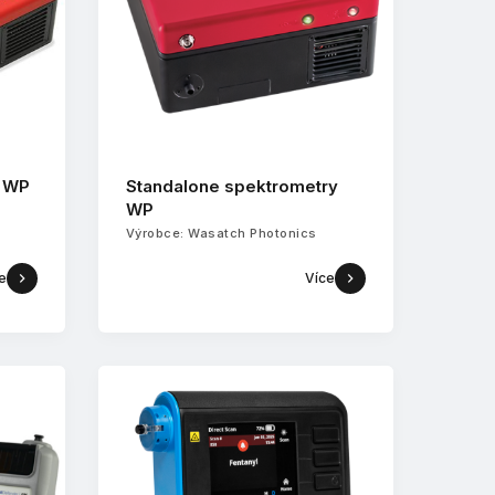
y WP
Standalone spektrometry
WP
Výrobce: Wasatch Photonics
e
Více