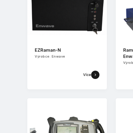
EZRaman-N
Ram
Enw
Výrobce: Enwave
Výro
Více