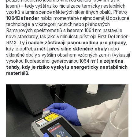
laseru) – tedy vyšší riziko inicializace termicky nestabilních
vzorků a luminiscence některých skleněných obalů. Přístroj
1064Defender
nabízí momentálně nejmodernější dostupné
technologie a v kategorií ručních nebo přenosných
Ramanových spektrometrů s laserem 1064 nm nastavuje
nové standardy, tak jako v minulosti přístroje First Defender
RMX.
Ty i nadále zůstávají jasnou volbou pro případy
,
kdy je potřeba měřit
přes silné skleněné obaly
nebo
skleněné obaly s vyšším obsahem vzácných zemin (vykazují
vysokou fluorescenci generovanou 1064 nm)
a zejména
tehdy, kdy je riziko výskytu energeticky nestabilních
materiálů
.