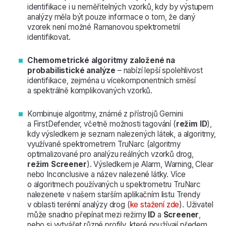
identifikace i u neměřitelných vzorků, kdy by výstupem
analýzy měla být pouze informace o tom, že daný
vzorek není možné Ramanovou spektrometrií
identifikovat.
Chemometrické algoritmy založené na
probabilistické analýze
– nabízí lepší spolehlivost
identifikace, zejména u vícekomponentních směsí
a spektrálně komplikovaných vzorků.
Kombinuje algoritmy, známé z přístrojů Gemini
a FirstDefender, včetně možnosti tagování (
režim ID
),
kdy výsledkem je seznam nalezených látek, a algoritmy,
využívané spektrometrem TruNarc (algoritmy
optimalizované pro analýzu reálných vzorků drog,
režim Screener
). Výsledkem je Alarm, Warning, Clear
nebo Inconclusive a název nalezené látky. Více
o algoritmech používaných u spektrometru TruNarc
nalezenete v našem starším aplikačním listu Trendy
v oblasti terénní analýzy drog (
ke stažení zde
). Uživatel
může snadno přepínat mezi režimy
ID
a
Screener
,
nebo si vytvářet různé profily, které používají předem