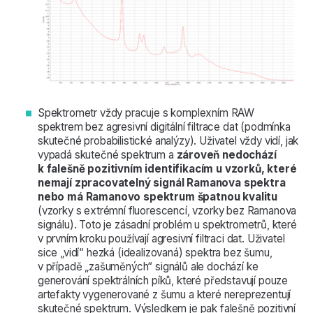
Spektrometr vždy pracuje s komplexním RAW
spektrem bez agresivní digitální filtrace dat (podmínka
skutečné probabilistické analýzy). Uživatel vždy vidí, jak
vypadá skutečné spektrum a
zároveň nedochází
k falešně pozitivním identifikacím u vzorků, které
nemají zpracovatelný signál Ramanova spektra
nebo má Ramanovo spektrum špatnou kvalitu
(vzorky s extrémní fluorescencí, vzorky bez Ramanova
signálu). Toto je zásadní problém u spektrometrů, které
v prvním kroku používají agresivní filtraci dat. Uživatel
sice „vidí“ hezká (idealizovaná) spektra bez šumu,
v případě „zašuměných“ signálů ale dochází ke
generování spektrálních píků, které představují pouze
artefakty vygenerované z šumu a které nereprezentují
skutečné spektrum. Výsledkem je pak falešně pozitivní