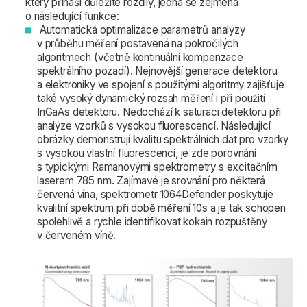
který přináší důležité rozdíly, jedná se zejména
o následující funkce:
Automatická optimalizace parametrů analýzy
v průběhu měření postavená na pokročilých
algoritmech (včetně kontinuální kompenzace
spektrálního pozadí). Nejnovější generace detektoru
a elektroniky ve spojení s použitými algoritmy zajišťuje
také vysoký dynamický rozsah měření i při použití
InGaAs detektoru. Nedochází k saturaci detektoru při
analýze vzorků s vysokou fluorescencí. Následující
obrázky demonstrují kvalitu spektrálních dat pro vzorky
s vysokou vlastní fluorescencí, je zde porovnání
s typickými Ramanovými spektrometry s excitačním
laserem 785 nm. Zajímavé je srovnání pro některá
červená vína, spektrometr 1064Defender poskytuje
kvalitní spektrum při době měření 10s a je tak schopen
spolehlivě a rychle identifikovat kokain rozpuštěný
v červeném víně.