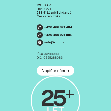
RMI, s.r.o.
Horka 221
533 41 Lázně Bohdaneč
Česká republika
+420 466 921 404
+420 466 921 885
sale@rmi.cz
IČO: 25288083
DIČ: CZ25288083
Napište nám ➔