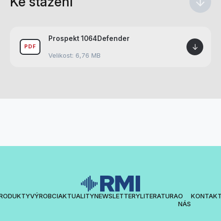
Ke stažení
↓
Prospekt 1064Defender
↓
PDF
Velikost: 6,76 MB
RODUKTY
VÝROBCI
AKTUALITY
NEWSLETTERY
LITERATURA
O
KONTAK
NÁS