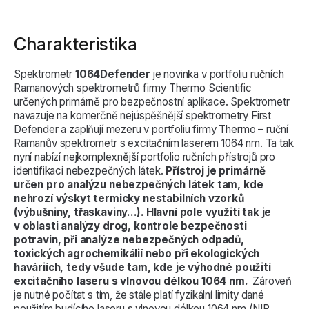
Charakteristika
Spektrometr
1064Defender
je novinka v portfoliu ručních
Ramanových spektrometrů firmy Thermo Scientific
určených primárně pro bezpečnostní aplikace. Spektrometr
navazuje na komerčně nejúspěšnější spektrometry First
Defender a zaplňují mezeru v portfoliu firmy Thermo – ruční
Ramanův spektrometr s excitačním laserem 1064 nm. Ta tak
nyní nabízí nejkomplexnější portfolio ručních přístrojů pro
identifikaci nebezpečných látek.
Přístroj je primárně
určen pro analýzu nebezpečných látek tam, kde
nehrozí výskyt termicky nestabilních vzorků
(výbušniny, třaskaviny…).
Hlavní pole využití tak je
v oblasti analýzy drog, kontrole bezpečnosti
potravin, při analýze nebezpečných odpadů,
toxických agrochemikálií nebo při ekologických
haváriích, tedy všude tam, kde je výhodné použití
excitačního laseru s vlnovou délkou 1064 nm.
Zároveň
je nutné počítat s tím, že stále platí fyzikální limity dané
použitím budícího laseru s vlnovou délkou 1064 nm (NIR